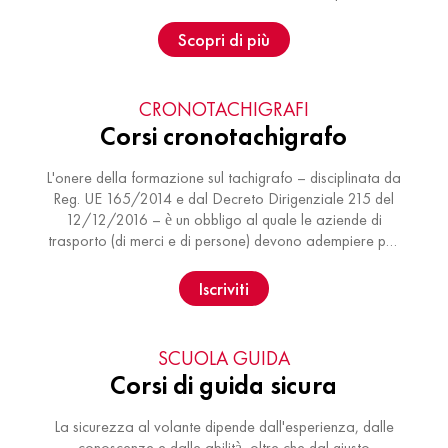
categoria A, per il …
Scopri di più
CRONOTACHIGRAFI
Corsi cronotachigrafo
L'onere della formazione sul tachigrafo – disciplinata da
Reg. UE 165/2014 e dal Decreto Dirigenziale 215 del
12/12/2016 – è un obbligo al quale le aziende di
trasporto (di merci e di persone) devono adempiere per
garantire la conoscenza …
Iscriviti
SCUOLA GUIDA
Corsi di guida sicura
La sicurezza al volante dipende dall'esperienza, dalle
conoscenze e dalle abilità, oltre che dal giusto