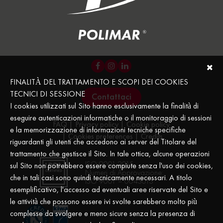
FINALITÀ DEL TRATTAMENTO E SCOPI DEI COOKIES
TECNICI DI SESSIONE
Contattaci
I cookies utilizzati sul Sito hanno esclusivamente la finalità di
eseguire autenticazioni informatiche o il monitoraggio di sessioni
FAQ
Privacy policy
Cookie policy
e la memorizzazione di informazioni tecniche specifiche
Cookies preferences
Credits
riguardanti gli utenti che accedono ai server del Titolare del
trattamento che gestisce il Sito. In tale ottica, alcune operazioni
ISO 9001:2015
sul Sito non potrebbero essere compiute senza l'uso dei cookies,
Numeri di Approvazione:
che in tali casi sono quindi tecnicamente necessari. A titolo
ISO 9001 – 0043013
esemplificativo, l'accesso ad eventuali aree riservate del Sito e
le attività che possono essere ivi svolte sarebbero molto più
complesse da svolgere e meno sicure senza la presenza di
.